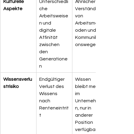
Kulturelle 
Unterschiedli
Ähnlicheres 
Aspekte
che 
Verständnis 
Arbeitsweise
von 
n und 
Arbeitsmeth
digitale 
oden und 
Affinität 
Kommunikati
zwischen 
onswegen
den 
Generatione
n
Wissensverlu
Endgültiger 
Wissen 
strisiko
Verlust des 
bleibt meist 
Wissens 
im 
nach 
Unternehme
Renteneintrit
n, nur in 
t
anderer 
Position 
verfügbar.