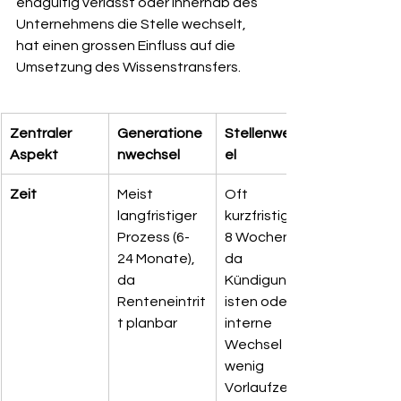
endgültig verlässt oder innerhab des 
Unternehmens die Stelle wechselt, 
hat einen grossen Einfluss auf die 
Umsetzung des Wissenstransfers.
Zentraler 
Generatione
Stellenwechs
Aspekt
nwechsel
el
Zeit
Meist 
Oft 
langfristiger 
kurzfristig (2-
Prozess (6-
8 Wochen), 
24 Monate), 
da 
da 
Kündigungsfr
Renteneintrit
isten oder 
t planbar
interne 
Wechsel 
wenig 
Vorlaufzeit 