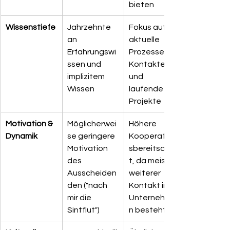
bieten
Wissenstiefe
Jahrzehnte 
Fokus auf 
an 
aktuelle 
Erfahrungswi
Prozesse, 
ssen und 
Kontakte 
implizitem 
und 
Wissen
laufende 
Projekte
Motivation & 
Möglicherwei
Höhere 
Dynamik
se geringere 
Kooperation
Motivation 
sbereitschaf
des 
t, da meist 
Ausscheiden
weiterer 
den ("nach 
Kontakt im 
mir die 
Unternehme
Sintflut")
n besteht