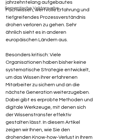
jahrzehntelang aufgebautes 
Semantische Vektorsuche
Fachwissen, wertvolle Erfahrung und 
tiefgreifendes Prozessverständnis 
drohen verloren zu gehen. Sehr 
ähnlich sieht es in anderen 
europäischen Ländern aus.
Besonders kritisch: Viele 
Organisationen haben bisher keine 
systematische Strategie entwickelt, 
um das Wissen ihrer erfahrenen 
Mitarbeiter zu sichern und an die 
nächste Generation weiterzugeben. 
Dabei gibt es erprobte Methoden und 
digitale Werkzeuge, mit denen sich 
der Wissenstransfer effektiv 
gestalten lässt. In diesem Artikel 
zeigen wir Ihnen, wie Sie den 
drohenden Know-how-Verlust in Ihrem 