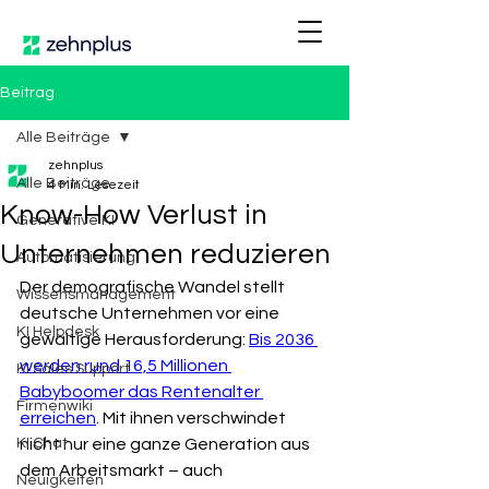
Beitrag
Alle Beiträge
zehnplus
Alle Beiträge
4 Min. Lesezeit
Know-How Verlust in
Generative KI
Unternehmen reduzieren
Automatisierung
Der demografische Wandel stellt 
Wissensmanagement
deutsche Unternehmen vor eine 
KI Helpdesk
gewaltige Herausforderung: 
Bis 2036 
werden rund 16,5 Millionen 
KI Sales Support
Babyboomer das Rentenalter 
Firmenwiki
erreichen
. Mit ihnen verschwindet 
KI Chat
nicht nur eine ganze Generation aus 
dem Arbeitsmarkt – auch 
Neuigkeiten