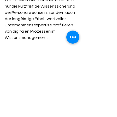
nur die kurzfristige Wissenssicherung 
bei Personalwechseln, sondern auch 
der langfristige Erhalt wertvoller 
Unternehmensexpertise profitieren 
von digitalen Prozessen im 
Wissensmanagement. 
Zentral ist dabei die Implementierung 
eines digitalen 
Wissensmanagement-
Systems
, das sowohl strukturiertes 
als auch implizites Wissen erfasst. 
Durch den Einsatz von Collaboration-
Tools, Wikis und intelligenten 
Dokumentenmanagementsystemen 
können Arbeitsabläufe, 
Prozesswissen und 
Projekterfahrungen systematisch 
dokumentiert und kategorisiert 