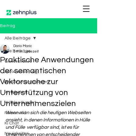
Beitrag
Alle Beiträge
Dario Maric
Alle Beiträge
3 Min. Lesezeit
Praktische Anwendungen
Generative KI
der semantischen
Automatisierung
Vektorsuche zur
Wissensmanagement
Unterstützung von
KI Helpdesk
Unternehmenszielen
KI Sales Support
Wenn man sich die heutigen Webseiten 
Firmenwiki
ansieht, in denen Informationen in Hülle 
KI Chat
und Fülle  verfügbar sind, ist es für 
Neuigkeiten
Unternehmen von entscheidender 