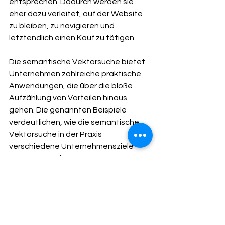
entsprechen. Dadurch werden sie 
eher dazu verleitet, auf der Website 
zu bleiben, zu navigieren und 
letztendlich einen Kauf zu tätigen.
Die semantische Vektorsuche bietet 
Unternehmen zahlreiche praktische  
Anwendungen, die über die bloße 
Aufzählung von Vorteilen hinaus 
gehen. Die genannten Beispiele 
verdeutlichen, wie die semantische 
Vektorsuche in der Praxis 
verschiedene Unternehmensziele 
unterstützen kann.
Die Nutzung dieser neuen 
Technologie, die semantische 
Vektorsuche genannt wird, bietet 
eine leistungsstarke Methode, um 